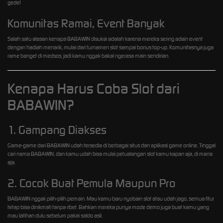
gede!
Komunitas Ramai, Event Banyak
Salah satu alasan kenapa BABAWIN disukai adalah karena mereka sering adain event
dengan hadiah menarik, mulai dari turnamen slot sampai bonus top-up. Komunitasnya juga
rame banget di medsos, jadi kamu nggak bakal ngerasa main sendirian.
Kenapa Harus Coba Slot dari
BABAWIN?
1. Gampang Diakses
Game-game dari BABAWIN udah tersedia di berbagai situs dan aplikasi game online. Tinggal
cari nama BABAWIN, dan kamu udah bisa mulai petualangan slot kamu kapan aja, di mana
aja.
2. Cocok Buat Pemula Maupun Pro
BABAWIN nggak pilih-pilih pemain. Mau kamu baru nyobain slot atau udah jago, semua fitur
tetap bisa dinikmati tanpa ribet. Bahkan mereka punya mode demo juga buat kamu yang
mau latihan dulu sebelum pakai saldo asli.