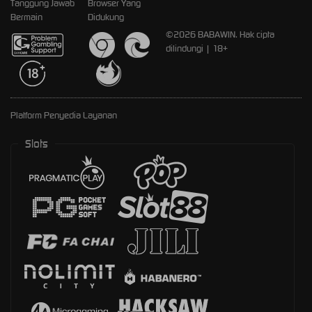
Tanggung Jawab
Browser Yang
Bermain
Didukung
©2026 BABAWIN. Hak cipta
dilindungi | 18+
Platform Penyedia Layanan
Slots