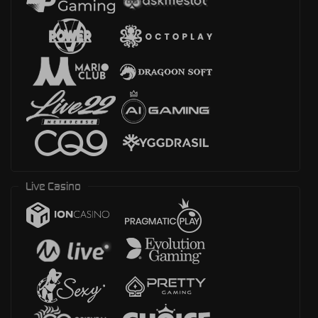
Live Casino