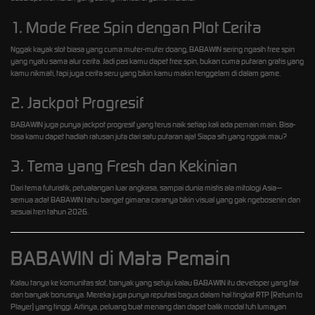
1. Mode Free Spin dengan Plot Cerita
Nggak kayak slot biasa yang cuma muter-muter doang, BABAWIN sering ngasih free spin
yang nyatu sama alur cerita. Jadi pas kamu dapet free spin, bukan cuma putaran gratis yang
kamu nikmati, tapi juga cerita seru yang bikin kamu makin tenggelam di dalam game.
2. Jackpot Progresif
BABAWIN juga punya jackpot progresif yang terus naik setiap kali ada pemain main. Bisa-
bisa kamu dapet hadiah ratusan juta dari satu putaran aja! Siapa sih yang nggak mau?
3. Tema yang Fresh dan Kekinian
Dari tema futuristik, petualangan luar angkasa, sampai dunia mistis ala mitologi Asia—
semua ada! BABAWIN tahu banget gimana caranya bikin visual yang gak ngebosenin dan
sesuai tren tahun 2026.
BABAWIN di Mata Pemain
Kalau tanya ke komunitas slot, banyak yang setuju kalau BABAWIN itu developer yang fair
dan banyak bonusnya. Mereka juga punya reputasi bagus dalam hal tingkat RTP (Return to
Player) yang tinggi. Artinya, peluang buat menang dan dapet balik modal tuh lumayan